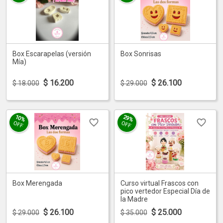
Box Escarapelas (versión
Box Sonrisas
Mía)
$
16.200
$
26.100
$ 18.000
$ 29.000
10%
29%
OFF
OFF
Box Merengada
Curso virtual Frascos con
pico vertedor Especial Día de
la Madre
$
26.100
$
25.000
$ 29.000
$ 35.000