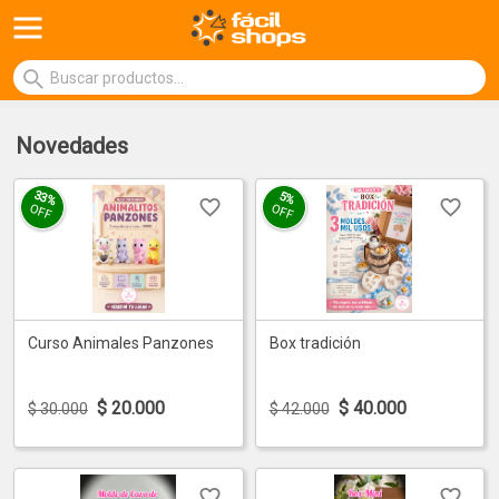
Novedades
33%
5%
OFF
OFF
Curso Animales Panzones
Box tradición
$
20.000
$
40.000
$ 30.000
$ 42.000