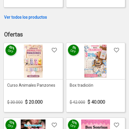
Ver todos los productos
Ofertas
33%
5%
OFF
OFF
Curso Animales Panzones
Box tradición
$
20.000
$
40.000
$ 30.000
$ 42.000
10%
10%
OFF
OFF