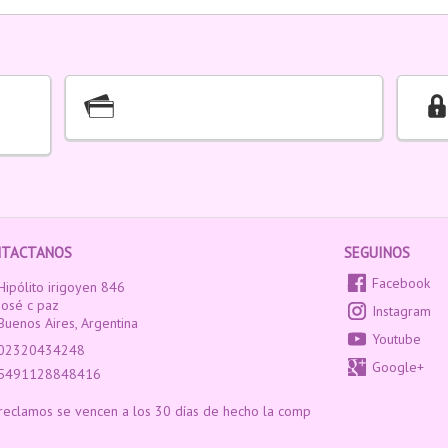
NTACTANOS
SEGUINOS
Facebook
Hipólito irigoyen 846
José c paz
Instagram
Buenos Aires, Argentina
Youtube
02320434248
Google+
5491128848416
reclamos se vencen a los 30 días de hecho la comp