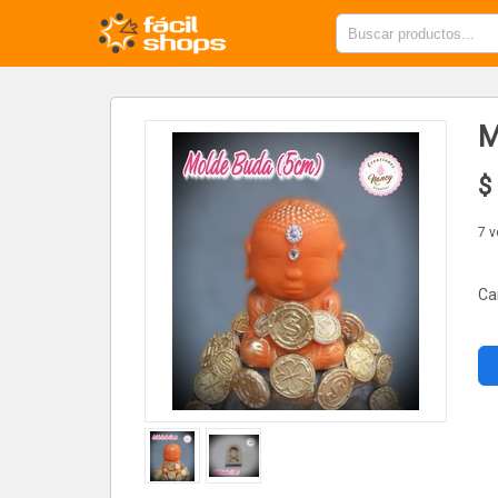
M
$
7 
Ca