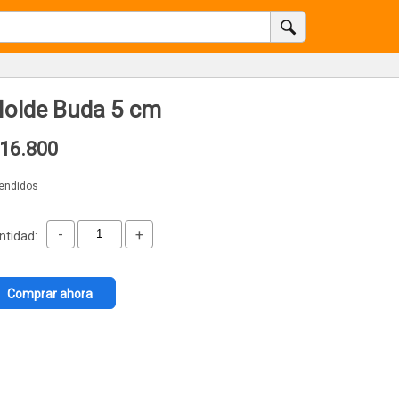
olde Buda 5 cm
16.800
vendidos
-
+
ntidad:
Comprar ahora