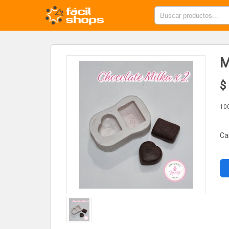
M
$
10
Ca