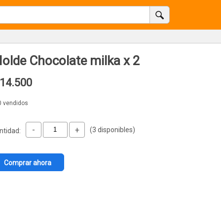
olde Chocolate milka x 2
14.500
0 vendidos
-
+
(3 disponibles)
ntidad:
Comprar ahora