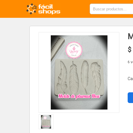
M
$
6 
Ca