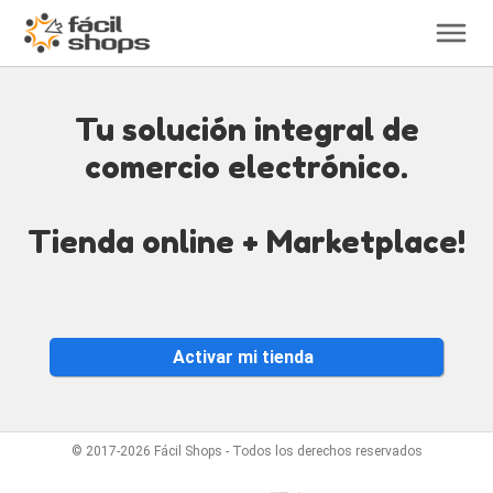
Tu solución integral de
comercio electrónico.
Tienda online + Marketplace!
¡Creá tu tienda ahora!
Activar mi tienda
No se requiere tarjeta de crédito. Suscripción
gratuita.
No se requiere tarjeta de crédito. Probá gratis
por 1 año!
© 2017-2026 Fácil Shops - Todos los derechos reservados