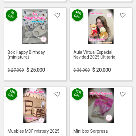
44%
7%
OFF
OFF
Box Happy Birthday
Aula Virtual Especial
(miniatura)
Navidad 2025 Ultitario
$
25.000
$
20.000
$ 27.000
$ 36.000
15%
11%
OFF
OFF
Muebles MDF mistery 2025
Mini box Sorpresa