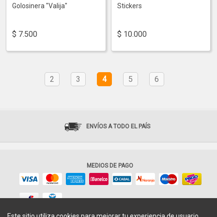
Golosinera "Valija"
Stickers
$
7.500
$
10.000
2
3
4
5
6
ENVÍOS A TODO EL PAÍS
MEDIOS DE PAGO
Este sitio utiliza cookies para mejorar tu experiencia de usuario.