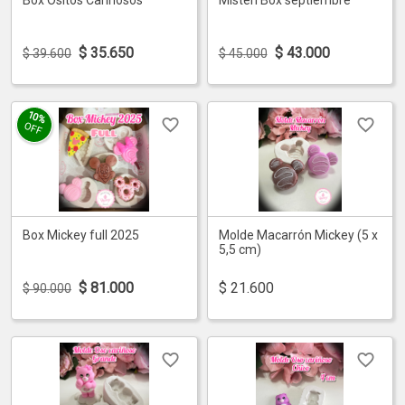
Box Ositos Cariñosos
Misteri Box septiembre
$
35.650
$
43.000
$ 39.600
$ 45.000
10%
OFF
Box Mickey full 2025
Molde Macarrón Mickey (5 x
5,5 cm)
$
81.000
$
21.600
$ 90.000