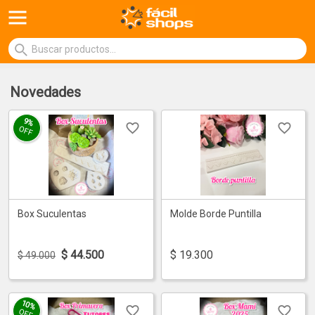
Novedades
9%
OFF
Box Suculentas
Molde Borde Puntilla
$
44.500
$
19.300
$ 49.000
10%
OFF