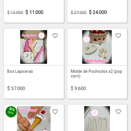
$
11.000
$
24.000
$ 13.000
$ 27.000
Box Lapiceras
Molde de Pochoclos x2 (pop
corn)
$
57.000
$
9.600
50%
OFF