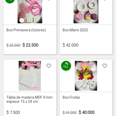
Box Primavera (tutores)
Box Mami 2025
$
22.500
$
42.000
$ 25.000
9%
OFF
Tabla de madera MDF 9 mm
Box Frutas
espesor 15 x 24 cm
$
7.500
$
40.000
$ 44.000