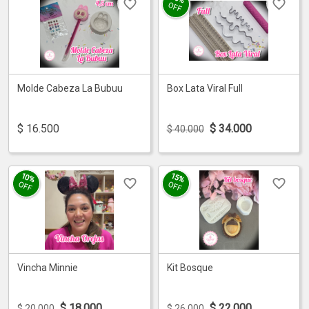
OFF
Molde Cabeza La Bubuu
Box Lata Viral Full
$
16.500
$
34.000
$ 40.000
10%
15%
OFF
OFF
Vincha Minnie
Kit Bosque
$
18.000
$
22.000
$ 20.000
$ 26.000