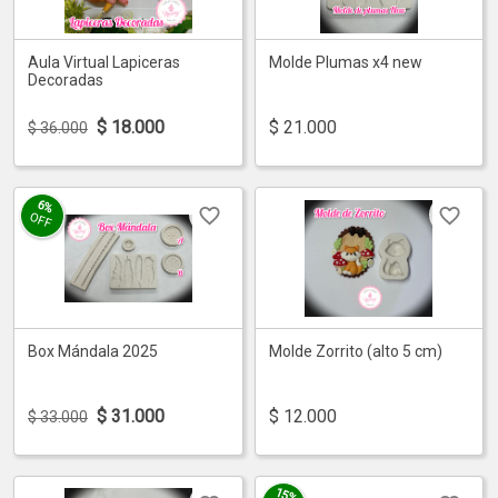
Aula Virtual Lapiceras
Molde Plumas x4 new
Decoradas
$
18.000
$
21.000
$ 36.000
6%
OFF
Box Mándala 2025
Molde Zorrito (alto 5 cm)
$
31.000
$
12.000
$ 33.000
15%