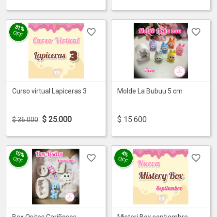
31%
OFF
Curso virtual Lapiceras 3
Molde La Bubuu 5 cm
$
25.000
$
15.600
$ 36.000
10%
4%
OFF
OFF