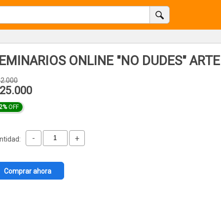
EMINARIOS ONLINE "NO DUDES" ART
32.000
25.000
2%
OFF
-
+
ntidad:
Comprar ahora