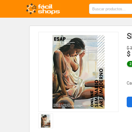
S
$
$
2
Ca