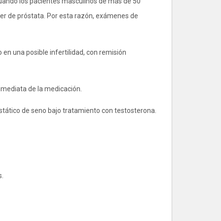
Cuando los pacientes masculinos de más de 50
cer de próstata. Por esta razón, exámenes de
en una posible infertilidad, con remisión
inmediata de la medicación.
tático de seno bajo tratamiento con testosterona.
s.