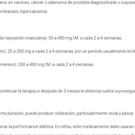
eno en varones, cáncer o adenoma de próstata diagnosticado o supuesto,
 embarazo, hipercalcemia.
de reposición masculina): 50 a 400 mg I.M. a cada 2 a 4 semanas.
ón): 25 a 200 mg a cada 2 a 4 semanas, por un período usualmente limi
emenino): 200 a 400 mg I.M. a cada 2 a 4 semanas.
 continuar la terapia si después de 3 meses la dolencia vuelve a prosegu
ta duración, puede producir virilización, particularmente vocal y pilosa.
rar la performance atlética. En niños, este medicamento debe usarse c