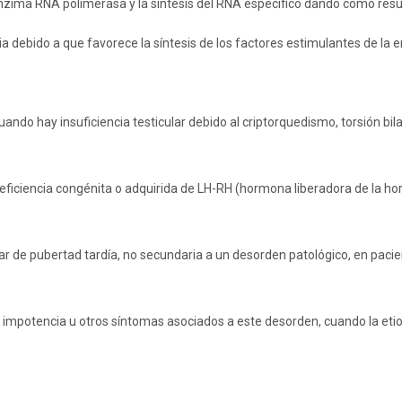
 enzima RNA polimerasa y la síntesis del RNA específico dando como res
ia debido a que favorece la síntesis de los factores estimulantes de la e
ndo hay insuficiencia testicular debido al criptorquedismo, torsión bila
ciencia congénita o adquirida de LH-RH (hormona liberadora de la horm
r de pubertad tardía, no secundaria a un desorden patológico, en pacien
n impotencia u otros síntomas asociados a este desorden, cuando la eti