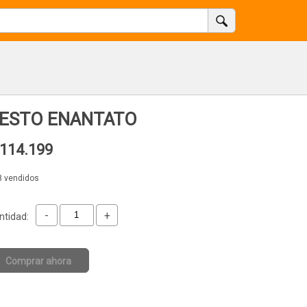
ESTO ENANTATO
114.199
8 vendidos
-
+
ntidad:
Comprar ahora