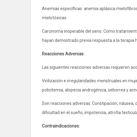
Anemias específicas: anemia aplásica mielofibro
mielotóxicas.
Carcinoma inoperable del seno: Como tratamiento
hayan demostrado previa respuesta a la terapia
Reacciones Adversas:
Las siguientes reacciones adversas requieren 
Virilización e irregularidades menstruales en mujer
policitemia, alopecia androgénica, seborrea y ac
Son reacciones adversas: Constipación, náusea, diar
dificultad en el sueño, impotencia, atrofia testic
Contraindicaciones: