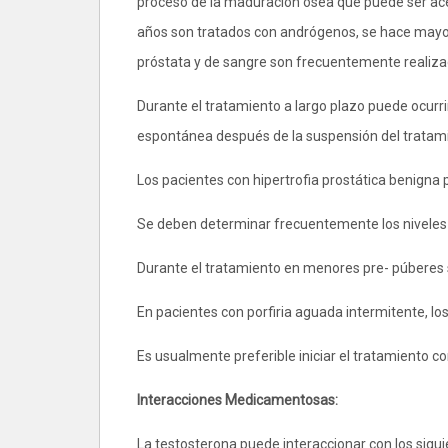
proceso de la maduración ósea que puede ser ace
años son tratados con andrógenos, se hace mayor
próstata y de sangre son frecuentemente realiza
Durante el tratamiento a largo plazo puede ocurri
espontánea después de la suspensión del tratam
Los pacientes con hipertrofia prostática benigna 
Se deben determinar frecuentemente los niveles 
Durante el tratamiento en menores pre- púberes 
En pacientes con porfiria aguada intermitente, l
Es usualmente preferible iniciar el tratamiento co
Interacciones Medicamentosas:
La testosterona puede interaccionar con los sigu