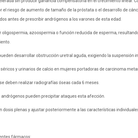
lerada sin producir ganancia compensatoria en el crecimiento linear. 
 el riesgo de aumento de tamaño de la próstata o el desarrollo de cán
dos antes de prescribir andrógenos a los varones de esta edad.
r oligospermia, azoospermia o función reducida de esperma, resultando 
iento.
pueden desarrollar obstrucción uretral aguda, exigiendo la suspensión 
séricos y urinarios de calcio en mujeres portadoras de carcinoma metas
se deben realizar radiografías óseas cada 6 meses.
os andrógenos pueden precipitar ataques esta afección.
n dosis plenas y ajustar posteriormente a las características individuale
ientes fármacos: