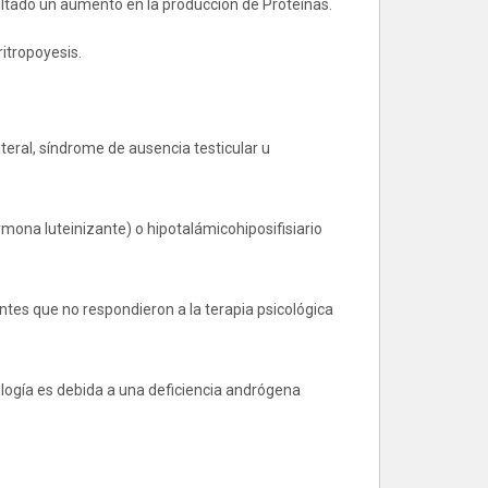
ultado un aumento en la producción de Proteinas.
ritropoyesis.
teral, síndrome de ausencia testicular u
ona luteinizante) o hipotalámicohiposifisiario
tes que no respondieron a la terapia psicológica
ología es debida a una deficiencia andrógena