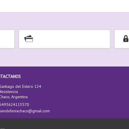
NTACTANOS
Santiago del Estero 124
Resistencia
Chaco, Argentina
5493624113570
tiendafenixchaco@gmail.com