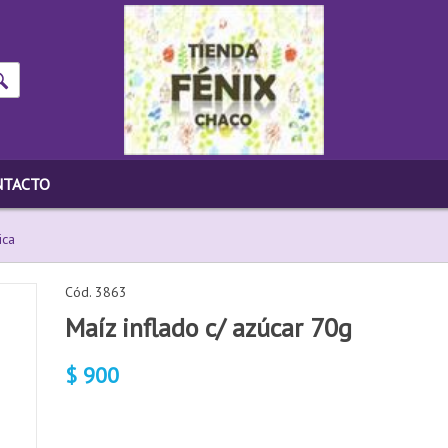
NTACTO
ica
Cód. 3863
Maíz inflado c/ azúcar 70g
$
900