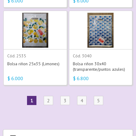
$
6.000
$
6.000
Cód. 2535
Cód. 3040
Bolsa riñon 25x35 (Limones)
Bolsa riñon 30x40
(transparente/puntos azules)
$
6.000
$
6.800
1
2
3
4
5